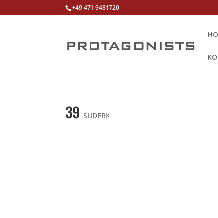
+49 471 9481720
HO
KO
39
SLIDERK